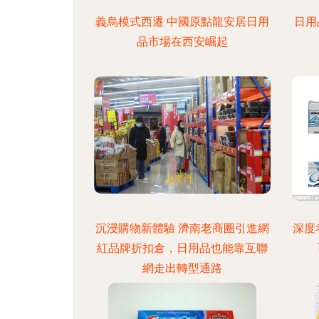
義烏模式西遷 中國原點龍安居日用
日用
品市場在西安崛起
沉浸購物新體驗 濟南老商圈引進網
深度
紅品牌折扣倉，日用品也能靠互聯
網走出轉型通路