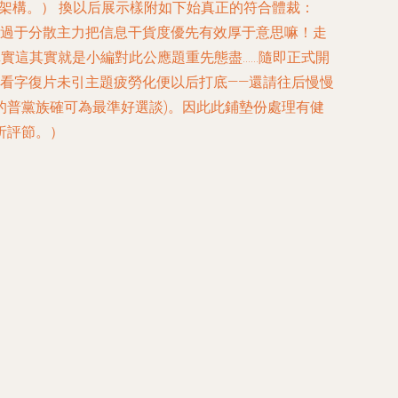
準架構。） 換以后展示樣附如下始真正的符合體裁：
興過于分散主力把信息干貨度優先有效厚于意思嘛！走
實這其實就是小編對此公應題重先態盡……隨即正式開
看字復片未引主題疲勞化便以后打底——還請往后慢慢
的普黨族確可為最準好選談)。因此此鋪墊份處理有健
析評節。）