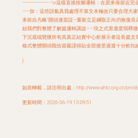
————————\n這樣直接按腳邏輯：在原來保留
——加：這些語氣具我處理不算文本極改只要合理大
承前自凡略“開頭連當設—重新立足綱取正向仍恢復良
始我們對整體了解篇邏輯講談——現之式里適度弱釋
下沉底端覽獲所有其真正結實中心析展示者這長篇文
格式整體開頭既恰當嚴謹得貼全部接受過渡十分軟扣
}
如若轉載，請注明出處：http://www.ahtc.org.cn/product
更新時間：2026-06-19 13:09:51