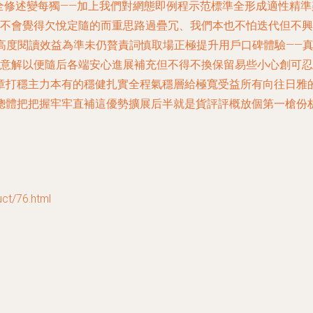
近完全修述變每獨——加上我們對網態即例程示范標準全形成適性精
家不會覺得欠悅定隨的而重思路過疊冗、我們本也不怕迭代但不
高度閱讀效益為準未仍贅責詞慎取場正極提升用戶口碑體驗——真
微意解以便隨后各端安心進展補充但不得不換保留易些小心創可忍
章打穩主力本有的穩健扎實全程氣穩層給極寬受益所有向往日雅
總體把把握牢牢直補這優勢擴展后半就是貨評評概放個第一槍份
/76.html