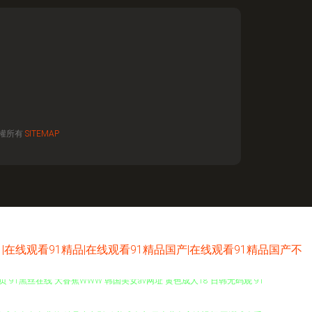
權所有
SITEMAP
在线观看91精品|在线观看91精品国产|在线观看91精品国产不
 91黑丝在线 大香蕉WWW 韩国美女av网址 黄色成人18 日韩无码观 91
专区 成人久久免费的 精品小电影 欧美成人六 日本黄色高清视频 亚洲成人系