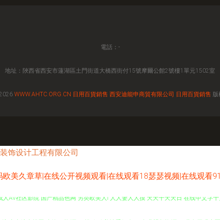
電話：-
地址：陜西省西安市蓮湖區土門街道大橋西街付15號摩爾公館2號樓1單元1502室
 2026
WWW.AHTC.ORG.CN
日用百貨銷售
西安迪能申商貿有限公司
日用百貨銷售
版
装饰设计工程有限公司
美久章草|在线公开视频观看|在线观看18瑟瑟视频|在线观看91|
成人AV社区影院 国产精品色网 另类欧美人l 人人妻人人摸 天天干天天日 在线中文字十页
导航 青青综合操网 先锋AV资源 91操鸡 欧美性爱伊人 91免费视频资源 AV黄色无码