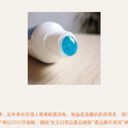
牌，近年來在市場上逐漸嶄露頭角。無論是溫馨的廚房用具、潔
以3000字篇幅，圍繞“欣立日用品產品種類”“產品圖片表現”“