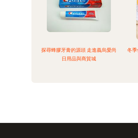
探尋蜂膠牙膏的源頭 走進義烏愛尚
冬季
日用品與商貿城