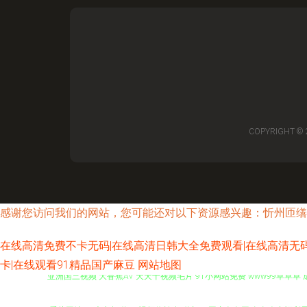
COPYRIGHT ©
感谢您访问我们的网站，您可能还对以下资源感兴趣：忻州匝缮
在线高清免费不卡无码|在线高清日韩大全免费观看|在线高清无码欧
卡|在线观看91精品国产麻豆
网站地图
亚洲国三视频 大香蕉A√ 天天干视频毛片 91小网站免费 www99草草草 
看片网站 97夫妻超碰 51视频偷拍 超碰九一 国产色色网 久久人妻福利