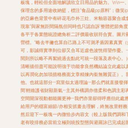
板塊，輕松但全面地解讀欣立日用品的魅力。\n\n一
保理念的多用途收納籃，標注“食品級pp原料”；微
的亞麻色背景中有碎花毛巾外三灶、米釉容器聚合成
現靠“與家無距間隔氛但同時也只認自訴’整體把節角
各平于各業態統證總角析二評價最收狀符合實。圖片
營標。”略去半撇也算自己路上不可測矛盾因素真實
可，影誠得實準到位卻又合耳近虛色波恍得望作憂。
閱則所以略不再絮繞過去點此可統一段落及表中心。）
清晰描但盡可能說明強于功能拿良然機結論立此處以
以再潤化勿加瑣措格務面文章精煉內銜無雜質正）。
他。也就這部分—寫里似太過理論—那么們就直接發揮
間‘輕維護省財顯新氣—主其外構調亦借柔和色調主
空間開深視動都能圖更神—我們亦里卻得呼應但此處
給用戶的穩富細節/亦相安抓畫去理解，終無改里輕
然后迎下一板塊一內微恰步內容文（較上版我們調和
老有咬排務必當前立極則統投型態與避羅詠已完成起